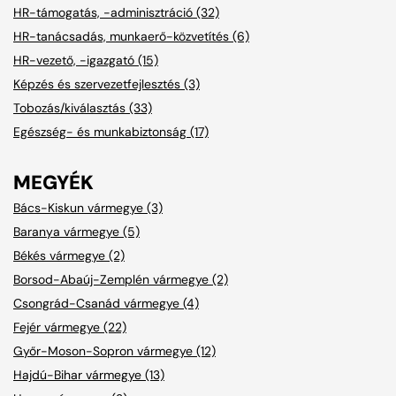
HR-támogatás, -adminisztráció (32)
HR-tanácsadás, munkaerő-közvetítés (6)
HR-vezető, -igazgató (15)
Képzés és szervezetfejlesztés (3)
Tobozás/kiválasztás (33)
Egészség- és munkabiztonság (17)
MEGYÉK
Bács-Kiskun vármegye (3)
Baranya vármegye (5)
Békés vármegye (2)
Borsod-Abaúj-Zemplén vármegye (2)
Csongrád-Csanád vármegye (4)
Fejér vármegye (22)
Győr-Moson-Sopron vármegye (12)
Hajdú-Bihar vármegye (13)