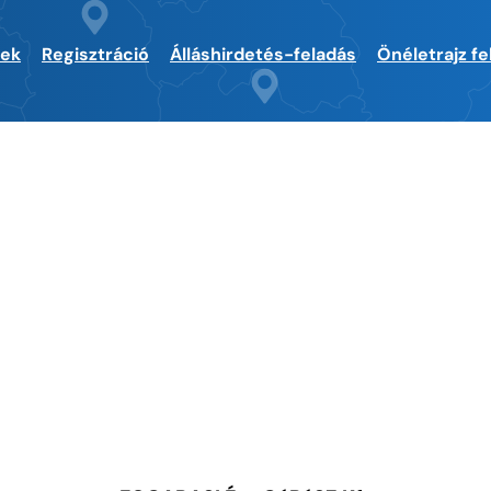
sek
Regisztráció
Álláshirdetés-feladás
Önéletrajz fe