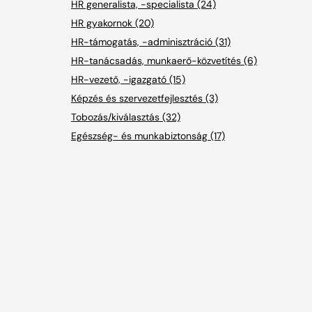
HR generalista, -specialista (24)
HR gyakornok (20)
HR-támogatás, -adminisztráció (31)
HR-tanácsadás, munkaerő-közvetítés (6)
HR-vezető, -igazgató (15)
Képzés és szervezetfejlesztés (3)
Tobozás/kiválasztás (32)
Egészség- és munkabiztonság (17)