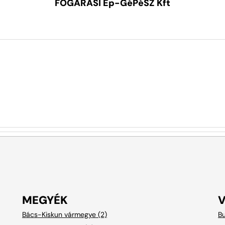
FOGARASI Ép-GéPéSZ Kft
MEGYÉK
Bács-Kiskun vármegye (2)
Bu