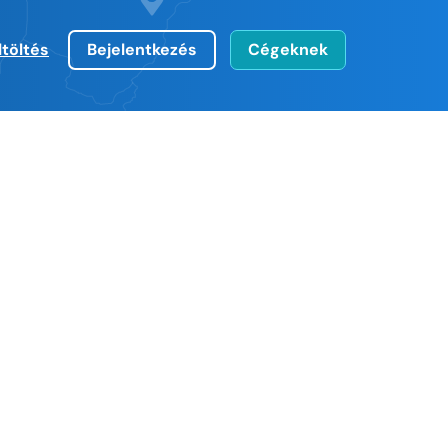
ltöltés
Bejelentkezés
Cégeknek