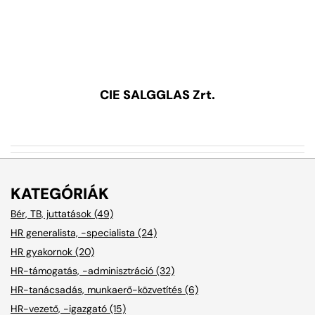
CIE SALGGLAS Zrt.
KATEGÓRIÁK
Bér, TB, juttatások (49)
HR generalista, -specialista (24)
HR gyakornok (20)
HR-támogatás, -adminisztráció (32)
HR-tanácsadás, munkaerő-közvetítés (6)
HR-vezető, -igazgató (15)