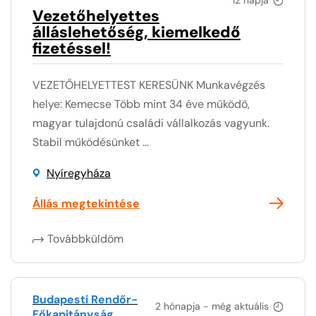
Vezetőhelyettes
álláslehetőség, kiemelkedő
fizetéssel!
VEZETŐHELYETTEST KERESÜNK Munkavégzés
helye: Kemecse Több mint 34 éve működő,
magyar tulajdonú családi vállalkozás vagyunk.
Stabil működésünket ...
Nyíregyháza
Állás megtekintése
Továbbküldöm
Budapesti Rendőr-
2 hónapja - még aktuális
Főkapitányság