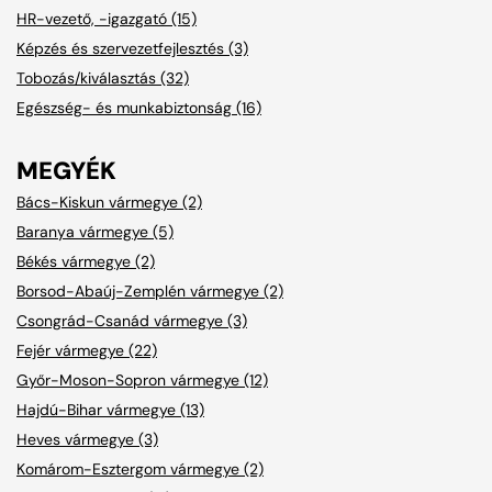
HR-vezető, -igazgató (15)
Képzés és szervezetfejlesztés (3)
Tobozás/kiválasztás (32)
Egészség- és munkabiztonság (16)
MEGYÉK
Bács-Kiskun vármegye (2)
Baranya vármegye (5)
Békés vármegye (2)
Borsod-Abaúj-Zemplén vármegye (2)
Csongrád-Csanád vármegye (3)
Fejér vármegye (22)
Győr-Moson-Sopron vármegye (12)
Hajdú-Bihar vármegye (13)
Heves vármegye (3)
Komárom-Esztergom vármegye (2)