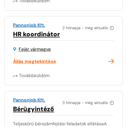
Továbbküldöm
Pannonjob Kft.
2 hónapja - még aktuális
HR koordinátor
Fejér vármegye
Állás megtekintése
Továbbküldöm
Pannonjob Kft.
3 hónapja - még aktuális
Bérügyintéző
Teljeskörű bérszámfejtési feladatok ellátásaA