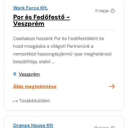
Work Force Kft.
11 napja
Por és Fedőfestő -
Veszprém
Csatlakozz hozzánk Por és Fedőfestőként és
hozd mozgásba a világot! Partnerünk a
nemzetközi haszongépjármű-ipar meghatározó
beszállítója, stabil ...
Veszprém
Állás megtekintése
Továbbküldöm
Orange House Kft
12 napja