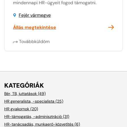
mindennapi HR-ügyeit fogod támogatni.
Fejér vármegye
Állás megtekintése
Továbbküldöm
KATEGÓRIÁK
Bér, TB, juttatások (49)
HR generalista, -specialista (25)
HR gyakornok (20)
HR-támogatás, -adminisztráció (31)
HR-tanácsadás, munkaerő-közvetítés (6)