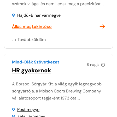
számok világa, és nem ijedsz meg a precizitást ...
Hajdú-Bihar vármegye
Állás megtekintése
Továbbküldöm
Mind-Diák Szövetkezet
8 napja
HR gyakornok
A Borsodi Sörgyár Kft. a világ egyik legnagyobb
sörgyártója, a Molson Coors Brewing Company
vállalatcsoport tagjaként 1973 óta ...
Pest megye
Zala vármegye