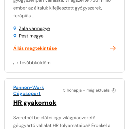
gyógyszeripari vállalata. Világszerte 766 millió
ember az általuk kifejlesztett gyógyszerek,
terápiás ...
Zala vármegye
Pest megye
Állás megtekintése
Továbbküldöm
Pannon-Work
5 hónapja - még aktuális
Cégcsoport
HR gyakornok
Szeretnél belelátni egy világpiacvezető
gépgyártó vállalat HR folyamataiba? Érdekel a