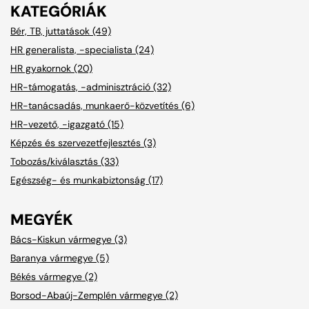
KATEGÓRIÁK
Bér, TB, juttatások (49)
HR generalista, -specialista (24)
HR gyakornok (20)
HR-támogatás, -adminisztráció (32)
HR-tanácsadás, munkaerő-közvetítés (6)
HR-vezető, -igazgató (15)
Képzés és szervezetfejlesztés (3)
Tobozás/kiválasztás (33)
Egészség- és munkabiztonság (17)
MEGYÉK
Bács-Kiskun vármegye (3)
Baranya vármegye (5)
Békés vármegye (2)
Borsod-Abaúj-Zemplén vármegye (2)