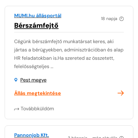
MUMI.hu állásportál
18 napja
Bérszámfejtő
Cégünk bérszámfejtő munkatársat keres, aki
jártas a bérügyekben, adminisztrációban és alap
HR feladatokban is.Ha szereted az összetett,
felelősségteljes ...
Pest megye
Állás megtekintése
Továbbküldöm
Pannonjob Kft.
3 hónapja - még aktuális