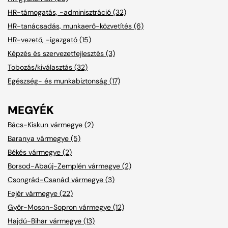
HR-támogatás, -adminisztráció (32)
HR-tanácsadás, munkaerő-közvetítés (6)
HR-vezető, -igazgató (15)
Képzés és szervezetfejlesztés (3)
Tobozás/kiválasztás (32)
Egészség- és munkabiztonság (17)
MEGYÉK
Bács-Kiskun vármegye (2)
Baranya vármegye (5)
Békés vármegye (2)
Borsod-Abaúj-Zemplén vármegye (2)
Csongrád-Csanád vármegye (3)
Fejér vármegye (22)
Győr-Moson-Sopron vármegye (12)
Hajdú-Bihar vármegye (13)