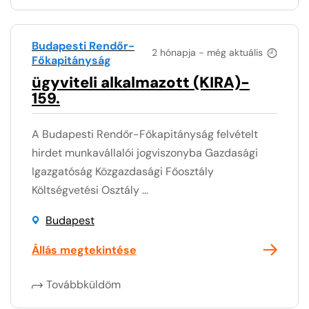
Budapesti Rendőr-
2 hónapja - még aktuális
Főkapitányság
ügyviteli alkalmazott (KIRA)-
159.
A Budapesti Rendőr-Főkapitányság felvételt
hirdet munkavállalói jogviszonyba Gazdasági
Igazgatóság Közgazdasági Főosztály
Költségvetési Osztály ...
Budapest
Állás megtekintése
Továbbküldöm