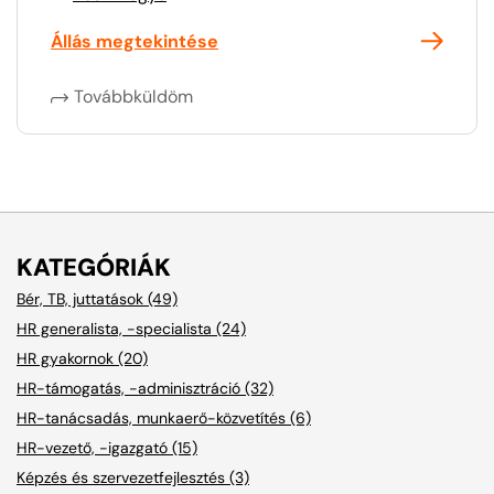
Állás megtekintése
Továbbküldöm
KATEGÓRIÁK
Bér, TB, juttatások (49)
HR generalista, -specialista (24)
HR gyakornok (20)
HR-támogatás, -adminisztráció (32)
HR-tanácsadás, munkaerő-közvetítés (6)
HR-vezető, -igazgató (15)
Képzés és szervezetfejlesztés (3)